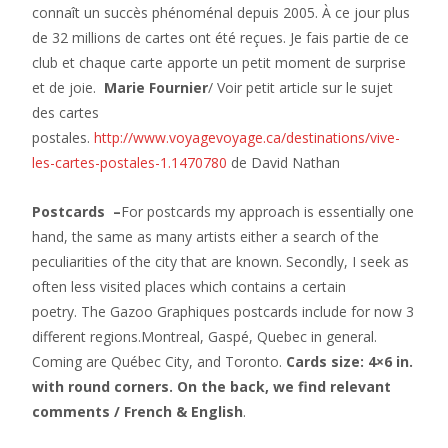
connaît un succès phénoménal depuis 2005. À ce jour plus
de 32 millions de cartes ont été reçues. Je fais partie de ce
club et chaque carte apporte un petit moment de surprise
et de joie.
Marie Fournier
/ Voir petit article sur le sujet
des cartes
postales.
http://www.voyagevoyage.ca/destinations/vive-
les-cartes-postales-1.1470780
de David Nathan
Postcards –
For postcards my approach is essentially one
hand, the same as many artists either a search of the
peculiarities of the city that are known. Secondly, I seek as
often less visited places which contains a certain
poetry. The Gazoo Graphiques postcards include for now 3
different regions.Montreal, Gaspé, Quebec in general.
Coming are Québec City, and Toronto.
Cards size: 4×6 in.
with round corners. On the back, we find relevant
comments /
French & English
.